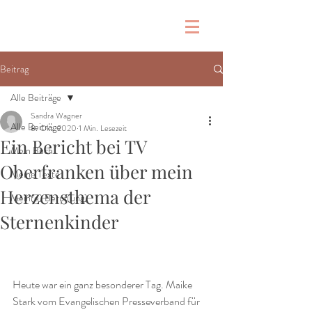
Beitrag
Alle Beiträge
Sandra Wagner
Alle Beiträge
8. Okt. 2020
1 Min. Lesezeit
Ein Bericht bei TV
Mein Buch
Oberfranken über mein
Meine Texte
Herzensthema der
Mein(e) Beruf(ung)
Sternenkinder
Heute war ein ganz besonderer Tag. Maike 
Stark vom Evangelischen Presseverband für 