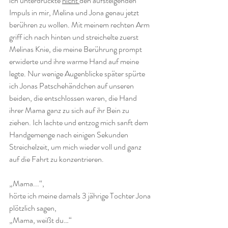
ich unterdrückte 
nicht 
den aufsteigenden 
Impuls in mir, Melina und Jona genau jetzt 
berühren zu wollen. Mit meinem rechten Arm 
griff ich nach hinten und streichelte zuerst 
Melinas Knie, die meine Berührung prompt 
erwiderte und ihre warme Hand auf meine 
legte. Nur wenige Augenblicke später spürte 
ich Jonas Patschehändchen auf unseren 
beiden, die entschlossen waren, die Hand 
ihrer Mama ganz zu sich auf ihr Bein zu 
ziehen. Ich lachte und entzog mich sanft dem 
Handgemenge nach einigen Sekunden 
Streichelzeit, um mich wieder voll und ganz 
auf die Fahrt zu konzentrieren. 
„Mama...“,
hörte ich meine damals 3 jährige Tochter Jona 
plötzlich sagen, 
„Mama, weißt du…“