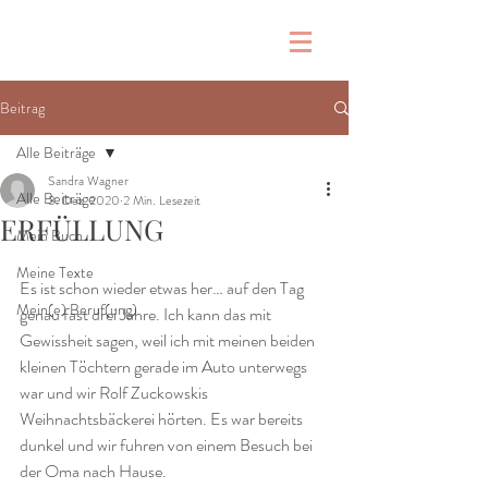
Beitrag
Alle Beiträge
Sandra Wagner
Alle Beiträge
3. Dez. 2020
2 Min. Lesezeit
ERFÜLLUNG
Mein Buch
Meine Texte
Es ist schon wieder etwas her… auf den Tag 
Mein(e) Beruf(ung)
genau fast drei Jahre. Ich kann das mit 
Gewissheit sagen, weil ich mit meinen beiden 
kleinen Töchtern gerade im Auto unterwegs 
war und wir Rolf Zuckowskis 
Weihnachtsbäckerei hörten. Es war bereits 
dunkel und wir fuhren von einem Besuch bei 
der Oma nach Hause. 