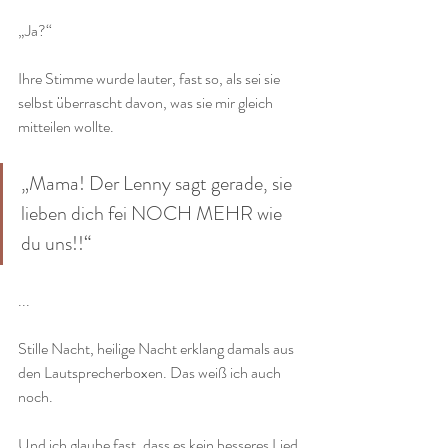
„Ja?“ 
Ihre Stimme wurde lauter, fast so, als sei sie 
selbst überrascht davon, was sie mir gleich 
mitteilen wollte. 
„Mama! Der Lenny sagt gerade, sie 
lieben dich fei NOCH MEHR wie 
du uns!!“ 
...
Stille Nacht, heilige Nacht erklang damals aus 
den Lautsprecherboxen. Das weiß ich auch 
noch. 
Und ich glaube fast, dass es kein besseres Lied 