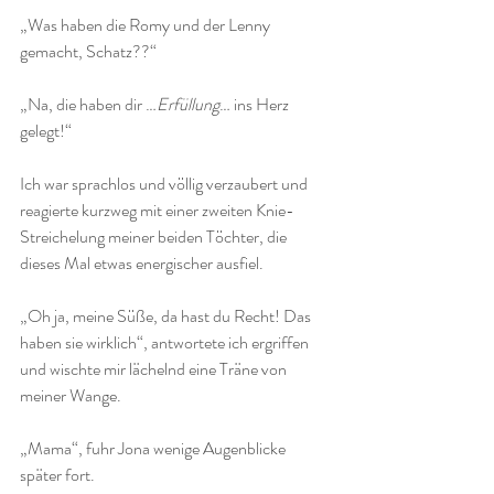
„Was haben die Romy und der Lenny 
gemacht, Schatz??“ 
„Na, die haben dir …
Erfüllung
… ins Herz 
gelegt!“ 
Ich war sprachlos und völlig verzaubert und 
reagierte kurzweg mit einer zweiten Knie-
Streichelung meiner beiden Töchter, die 
dieses Mal etwas energischer ausfiel. 
„Oh ja, meine Süße, da hast du Recht! Das 
haben sie wirklich“, antwortete ich ergriffen 
und wischte mir lächelnd eine Träne von 
meiner Wange. 
„Mama“, fuhr Jona wenige Augenblicke 
später fort. 