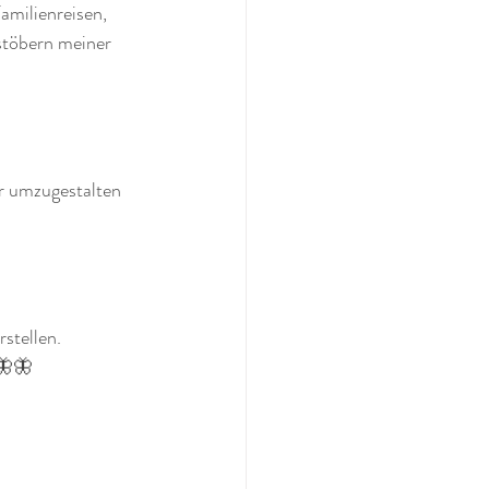
milienreisen, 
stöbern meiner 
r umzugestalten 
stellen. 
 🦋🦋