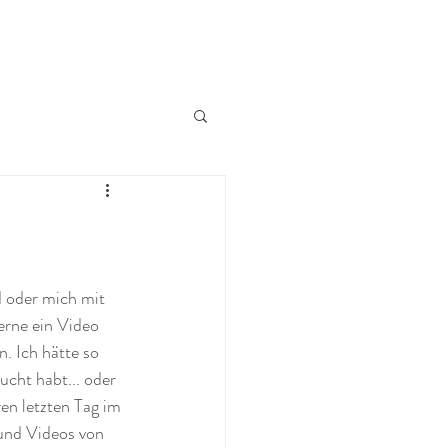
d oder mich mit 
erne ein Video 
. Ich hätte so 
ucht habt... oder 
ren letzten Tag im 
 und Videos von 