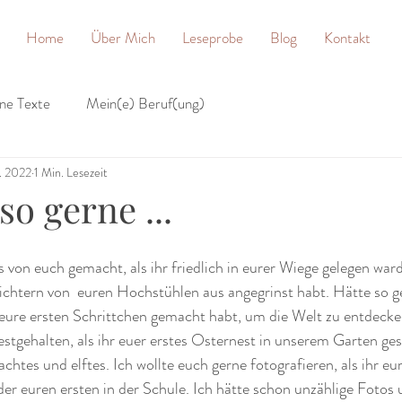
Home
Über Mich
Leseprobe
Blog
Kontakt
ne Texte
Mein(e) Beruf(ung)
r. 2022
1 Min. Lesezeit
so gerne ...
s von euch gemacht, als ihr friedlich in eurer Wiege gelegen war
ichtern von  euren Hochstühlen aus angegrinst habt. Hätte so g
 eure ersten Schrittchen gemacht habt, um die Welt zu entdecken
stgehalten, als ihr euer erstes Osternest in unserem Garten ges
 achtes und elftes. Ich wollte euch gerne fotografieren, als ihr eu
er euren ersten in der Schule. Ich hätte schon unzählige Fotos