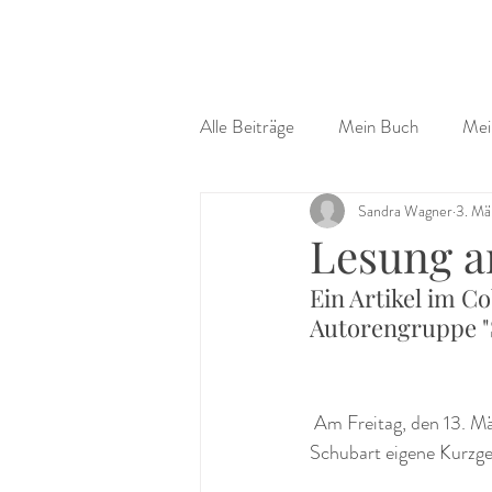
Alle Beiträge
Mein Buch
Mei
Sandra Wagner
3. Mä
Lesung a
Ein Artikel im 
Autorengruppe "
 Am Freitag, den 13. März lese ich mit einer lieben Autorinnen-Kollegin um 16 Uhr in Coburg im Cafe 
Schubart eigene Kurzge