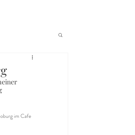
rg
einer 
g