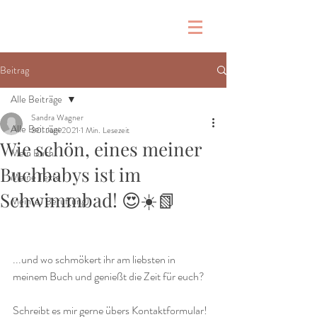
Beitrag
Alle Beiträge
Sandra Wagner
Alle Beiträge
30. Juni 2021
1 Min. Lesezeit
Wie schön, eines meiner
Mein Buch
Buchbabys ist im
Meine Texte
Schwimmbad! 😍☀️📗
Mein(e) Beruf(ung)
...und wo schmökert ihr am liebsten in 
meinem Buch und genießt die Zeit für euch? 
Schreibt es mir gerne übers Kontaktformular! 