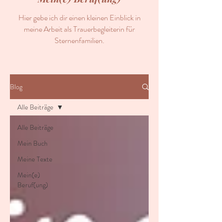
Hier gebe ich dir einen kleinen Einblick in
meine Arbeit als Trauerbegleiterin für
Sternenfamilien.
Blog
Alle Beiträge
Alle Beiträge
Mein Buch
Meine Texte
Mein(e)
Beruf(ung)