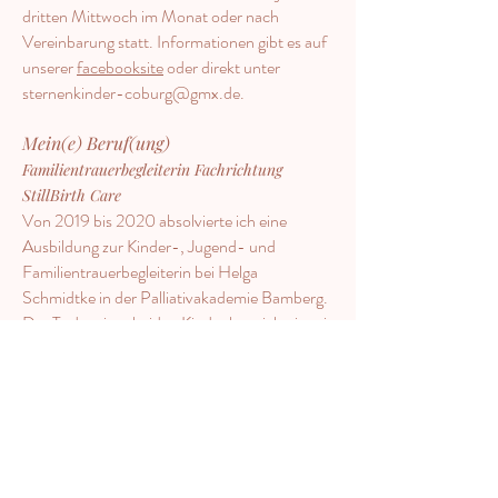
dritten Mittwoch im Monat oder nach
Vereinbarung statt. Informationen gibt es auf
unserer
facebooksite
oder direkt unter
sternenkinder-coburg@gmx.de
.
Mein(e) Beruf(ung)
Familientrauerbegleiterin Fachrichtung
StillBirth Care
Von 2019 bis 2020 absolvierte ich eine
Ausbildung zur Kinder-, Jugend- und
Familientrauerbegleiterin bei Helga
Schmidtke in der Palliativakademie Bamberg.
Der Tod meiner beiden Kinder hat vieles in mir
neu sortiert und mich mit meiner eigenen
Endlichkeit konfrontiert. Ich lebe bewusster,
bin dankbarer für die schönen Dinge des
Lebens, ich liebe tiefer und glaube an Wunder.
Als ausgebildete Familientrauerbegleiterin und
heutige Ansprechpartnerin