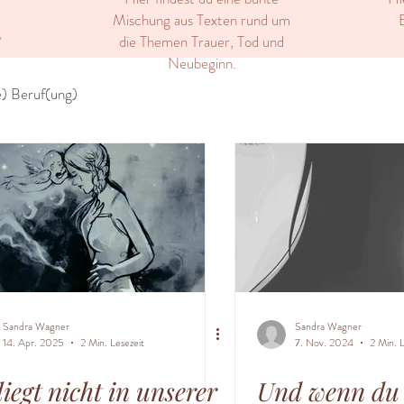
Mischung aus Texten rund um
E
die Themen Trauer, Tod und
"
Neubeginn.
) Beruf(ung)
Sandra Wagner
Sandra Wagner
14. Apr. 2025
2 Min. Lesezeit
7. Nov. 2024
2 Min. L
liegt nicht in unserer
Und wenn du 