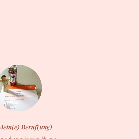
Mein(e) Beruf(ung)
er gebe ich dir einen kleinen