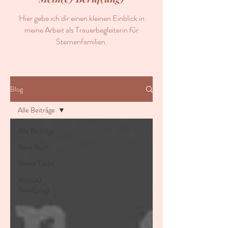
Hier gebe ich dir einen kleinen Einblick in
meine Arbeit als Trauerbegleiterin für
Sternenfamilien.
Blog
Alle Beiträge
Alle Beiträge
Mein Buch
Meine Texte
Mein(e)
Beruf(ung)