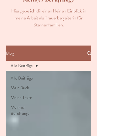
Hier gebe ich dir einen kleinen Einblick in
meine Arbeit als Trauerbegleiterin für
Sternenfamilien.
Blog
Alle Beiträge
Alle Beiträge
Mein Buch
Meine Texte
Mein(e)
Beruf(ung)