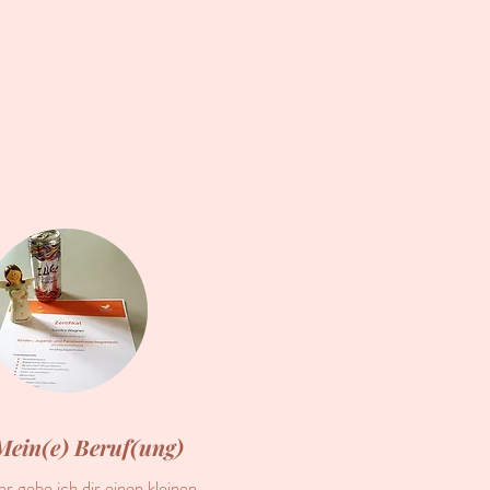
Mein(e) Beruf(ung)
er gebe ich dir einen kleinen