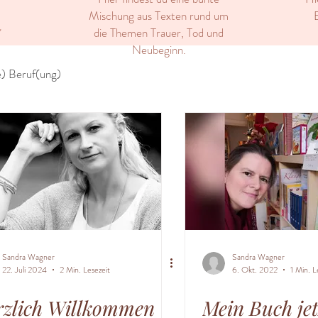
Mischung aus Texten rund um
E
die Themen Trauer, Tod und
"
Neubeginn.
) Beruf(ung)
Sandra Wagner
Sandra Wagner
22. Juli 2024
2 Min. Lesezeit
6. Okt. 2022
1 Min. L
rzlich Willkommen
Mein Buch jet