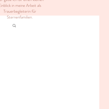
inblick in meine Arbeit als
Trauerbegleiterin für
Sternenfamilien.