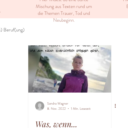
Mischung aus Texten rund um
E
die Themen Trauer, Tod und
"
Neubeginn.
) Beruf(ung)
Sandra Wagner
8. Nov. 2022
1 Min. Lesezeit
Was, wenn...