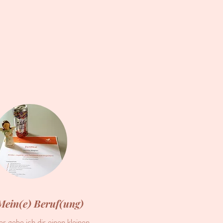
Mein(e) Beruf(ung)
er gebe ich dir einen kleinen