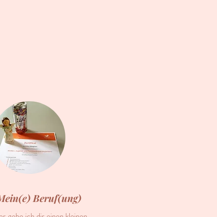
Mein(e) Beruf(ung)
er gebe ich dir einen kleinen