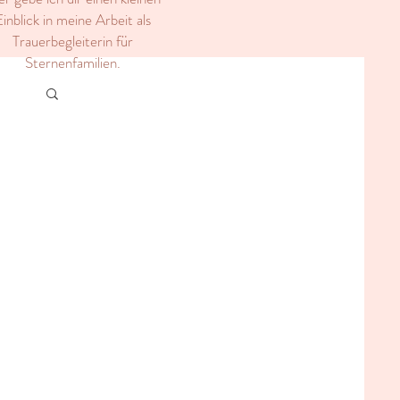
inblick in meine Arbeit als
Trauerbegleiterin für
Sternenfamilien.