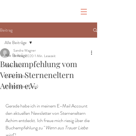
Beitrag
Alle Beiträge
Sandra Wagner
Alle Beiträge
3. Nov. 2020
1 Min. Lesezeit
Buchempfehlung vom
Mein Buch
Verein Sterneneltern
Meine Texte
Achim e.V.
Mein(e) Beruf(ung)
Gerade habe ich in meinem E-Mail Account 
den aktuellen Newsletter von Sterneneltern 
Achim entdeckt. Ich freue mich riesig über die 
Buchempfehlung zu "
Wenn aus Trauer Liebe 
wird
"! 