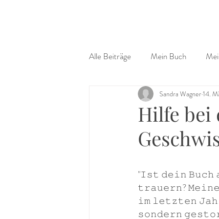
Alle Beiträge
Mein Buch
Mei
Sandra Wagner
14. M
Hilfe bei
Geschwis
"𝙸𝚜𝚝 𝚍𝚎𝚒𝚗 𝙱𝚞𝚌𝚑 
𝚝𝚛𝚊𝚞𝚎𝚛𝚗? 𝙼𝚎𝚒𝚗𝚎
𝚒𝚖 𝚕𝚎𝚝𝚣𝚝𝚎𝚗 𝙹𝚊𝚑
𝚜𝚘𝚗𝚍𝚎𝚛𝚗 𝚐𝚎𝚜𝚝𝚘