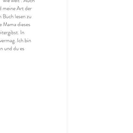
"wie weit". Auch 
d meine Art der 
in Buch lesen zu 
de Mama dieses 
ergibst. In 
vermag. Ich bin 
n und du es 