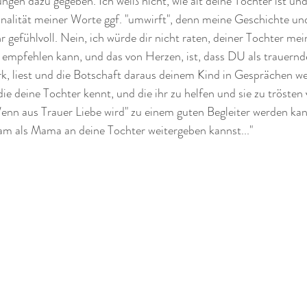
en dazu gegeben. Ich weiß nicht, wie alt deine Tochter ist und 
onalität meiner Worte ggf. "umwirft", denn meine Geschichte un
hr gefühlvoll. Nein, ich würde dir nicht raten, deiner Tochter me
r empfehlen kann, und das von Herzen, ist, dass DU als trauern
 liest und die Botschaft daraus deinem Kind in Gesprächen weit
ie deine Tochter kennt, und die ihr zu helfen und sie zu trösten 
enn aus Trauer Liebe wird" zu einem guten Begleiter werden kan
sam als Mama an deine Tochter weitergeben kannst..."