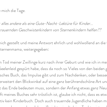
 mich die Tage. 
 alles andere als eine Gute-Nacht-Lektüre für Kinder... 
trauernden Geschwisterkindern von Sternenkindern helfen??
ich gestellt und meine Antwort ehrlich und wohlwollend an die 
ternenmama, weitergegeben:
 Tod meiner Zwillinge kurz nach ihrer Geburt und wie ich in me
eelenleid gespürt habe, dass da noch so Vieles von den beiden ge
hisches Buch, das Impulse gibt und zum Nachdenken, oder besser
erweitert den Blickwinkel auf eine ganz berührendschöne Art u
cht das Ende bedeuten muss, sondern der Anfang etwas ganz Neu
 meines Buches sehr tröstlich ist, glaube ich nicht, dass es etw
initiv kein Kinderbuch. Doch auch trauernde Jugendliche haben mi