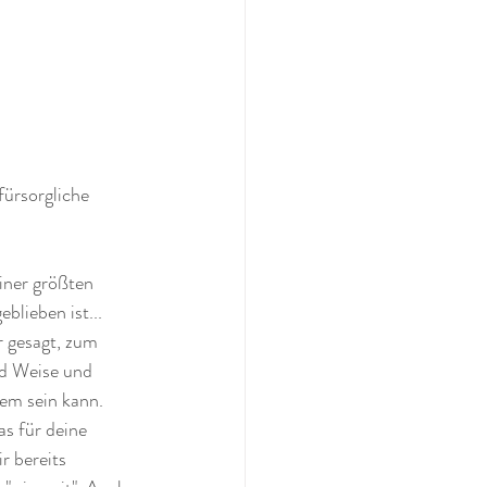
fürsorgliche 
iner größten 
blieben ist... 
 gesagt, zum 
nd Weise und 
em sein kann. 
as für deine 
r bereits 