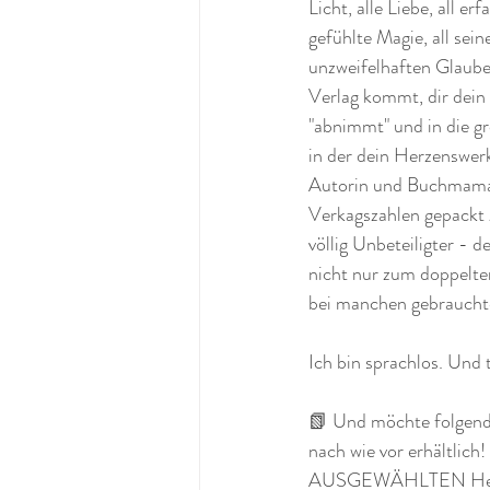
Licht, alle Liebe, all er
gefühlte Magie, all sei
unzweifelhaften Glauben
Verlag kommt, dir dein
"abnimmt" und in die gr
in der dein Herzenswerk
Autorin und Buchmama d
Verkagszahlen gepackt 2
völlig Unbeteiligter -
nicht nur zum doppelten
bei manchen gebrauchte
Ich bin sprachlos. Und t
📗 Und möchte folgende
nach wie vor erhältlic
AUSGEWÄHLTEN Herz