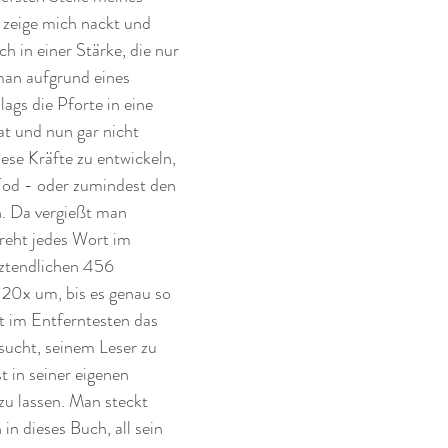
 zeige mich nackt und 
h in einer Stärke, die nur 
an aufgrund eines 
ags die Pforte in eine 
t und nun gar nicht 
iese Kräfte zu entwickeln, 
Tod - oder zumindest den 
. Da vergießt man 
reht jedes Wort im 
ztendlichen 456 
20x um, bis es genau so 
t im Entferntesten das 
sucht, seinem Leser zu 
t in seiner eigenen 
zu lassen. Man steckt 
in dieses Buch, all sein 