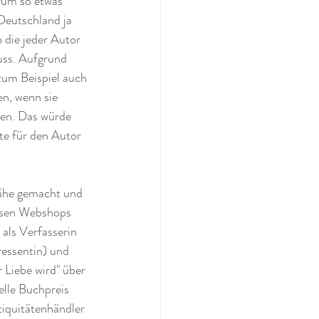
arum so etwas 
Deutschland ja 
 die jeder Autor 
uss. Aufgrund 
zum Beispiel auch 
en, wenn sie 
en. Das würde 
te für den Autor 
Mühe gemacht und 
esen Webshops 
als Verfasserin 
ressentin) und 
 Liebe wird" über 
elle Buchpreis 
tiquitätenhändler 