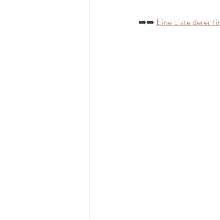
➡️➡️ 
Eine Liste derer fi