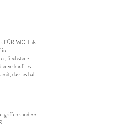
 das FÜR MICH als 
 in 
er, Sechster - 
er verkauft es 
mit, dass es halt 
rgriffen sondern 
R 