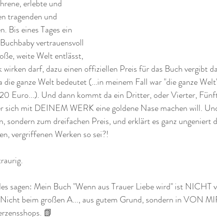
fahrene, erlebte und 
nen tragenden und 
. Bis eines Tages ein 
 Buchbaby vertrauensvoll 
oße, weite Welt entlässt, 
 wirken darf, dazu einen offiziellen Preis für das Buch vergibt
ie ganze Welt bedeutet (...in meinem Fall war "die ganze Welt"
0 Euro...). Und dann kommt da ein Dritter, oder Vierter, Fünft
 der sich mit DEINEM WERK eine goldene Nase machen will. Und 
, sondern zum dreifachen Preis, und erklärt es ganz ungeniert da
n, vergriffenen Werken so sei?!
raurig.
s sagen: Mein Buch "Wenn aus Trauer Liebe wird" ist NICHT ve
h! Nicht beim großen A..., aus gutem Grund, sondern in VON MI
ensshops. 📗