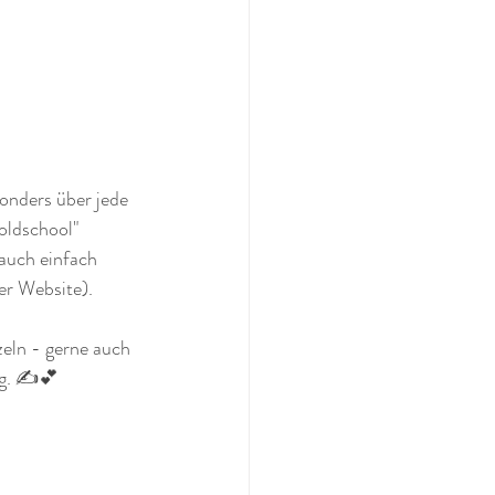
onders über jede 
oldschool" 
 auch einfach 
r Website). 
zeln - gerne auch 
g. ✍️💕 