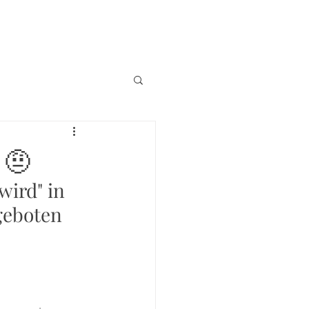
 🤨
ird" in 
geboten