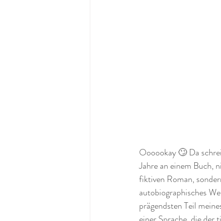
Oooookay 🙄 Da schreib
Jahre an einem Buch, n
fiktiven Roman, sonde
autobiographisches Wer
prägendsten Teil meines
einer Sprache, die der t