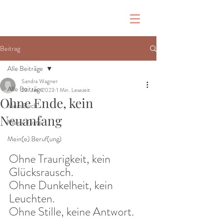
Beitrag
Alle Beiträge
Sandra Wagner
Alle Beiträge
23. Jan. 2023
1 Min. Lesezeit
Ohne Ende, kein
Mein Buch
Neuanfang
Meine Texte
Mein(e) Beruf(ung)
Ohne Traurigkeit, kein 
Glücksrausch.
Ohne Dunkelheit, kein 
Leuchten.
Ohne Stille, keine Antwort. 