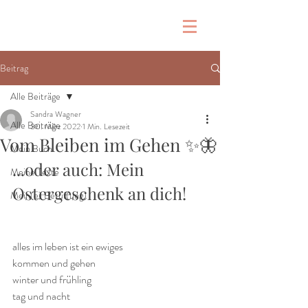
Beitrag
Alle Beiträge
Sandra Wagner
Alle Beiträge
30. März 2022
1 Min. Lesezeit
Vom Bleiben im Gehen ✨️🦋
Mein Buch
...oder auch: Mein 
Meine Texte
Ostergeschenk an dich!
Mein(e) Beruf(ung)
alles im leben ist ein ewiges
kommen und gehen
winter und frühling
tag und nacht