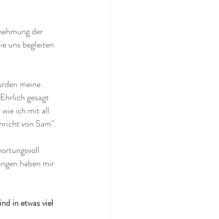
rnehmung der 
e uns begleiten 
urden meine 
 Ehrlich gesagt 
wie ich mit all 
hricht von Sam".
wortungsvoll 
ungen haben mir 
nd in etwas viel 