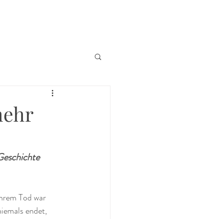
mehr
 Geschichte
ihrem Tod war 
iemals endet, 