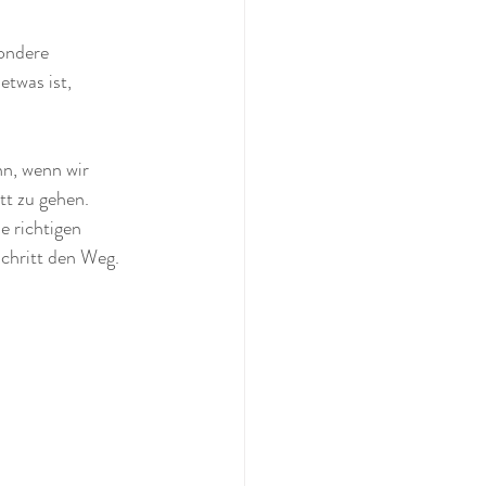
ondere 
twas ist, 
n, wenn wir 
tt zu gehen. 
e richtigen 
chritt den Weg. 