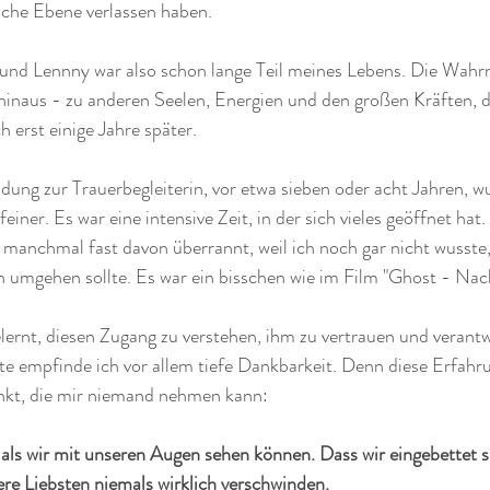
rliche Ebene verlassen haben.
und Lennny war also schon lange Teil meines Lebens. Die Wah
hinaus - zu anderen Seelen, Energien und den großen Kräften, di
h erst einige Jahre später.
ung zur Trauerbegleiterin, vor etwa sieben oder acht Jahren, w
ner. Es war eine intensive Zeit, in der sich vieles geöffnet hat.
 manchmal fast davon überrannt, weil ich noch gar nicht wusste, 
mgehen sollte. Es war ein bisschen wie im Film "Ghost - Nac
elernt, diesen Zugang zu verstehen, ihm zu vertrauen und verant
 empfinde ich vor allem tiefe Dankbarkeit. Denn diese Erfahr
nkt, die mir niemand nehmen kann: 
 als wir mit unseren Augen sehen können. Dass wir eingebettet si
re Liebsten niemals wirklich verschwinden.