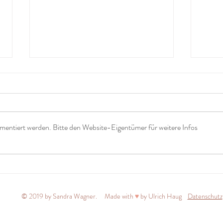
mentiert werden. Bitte den Website-Eigentümer für weitere Infos
Sternenwichteln für
Heil
Sternenmamas ✨
Ein 
Ste
© 2019 by Sandra Wagner. Made with
♥
by Ulrich Haug
Datenschutz