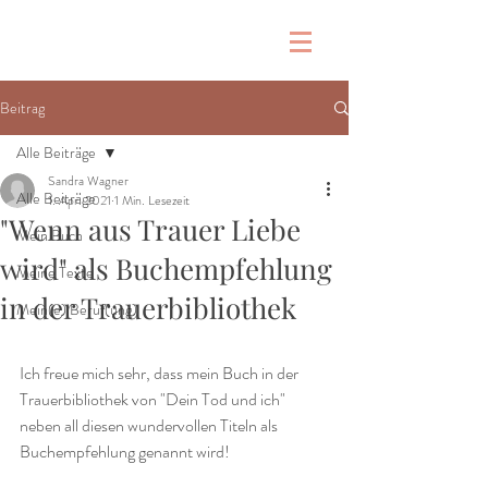
Beitrag
Alle Beiträge
Sandra Wagner
Alle Beiträge
1. Apr. 2021
1 Min. Lesezeit
"Wenn aus Trauer Liebe
Mein Buch
wird" als Buchempfehlung
Meine Texte
in der Trauerbibliothek
Mein(e) Beruf(ung)
Ich freue mich sehr, dass mein Buch in der 
Trauerbibliothek von "Dein Tod und ich" 
neben all diesen wundervollen Titeln als 
Buchempfehlung genannt wird!