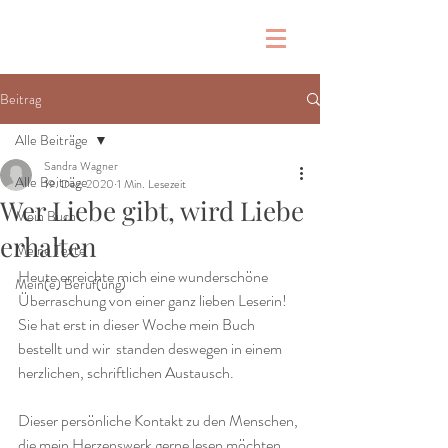
Beitrag
Alle Beiträge
Sandra Wagner
Alle Beiträge
19. Dez. 2020
1 Min. Lesezeit
Wer Liebe gibt, wird Liebe
Mein Buch
erhalten
Meine Texte
Heute erreichte mich eine wunderschöne 
Mein(e) Beruf(ung)
Überraschung von einer ganz lieben Leserin! 
Sie hat erst in dieser Woche mein Buch 
bestellt und wir  standen deswegen in einem 
herzlichen, schriftlichen Austausch.
Dieser persönliche Kontakt zu den Menschen, 
die mein Herzenswerk gerne lesen möchten 