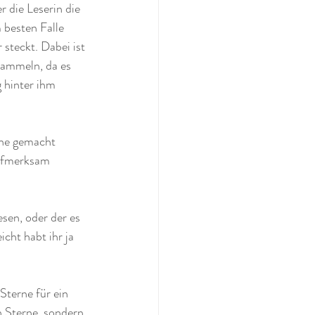
r die Leserin die 
besten Falle 
 steckt. Dabei ist 
 sammeln, da es 
 hinter ihm 
ühe gemacht 
ufmerksam 
sen, oder der es 
cht habt ihr ja 
Sterne für ein 
 Sterne, sondern 