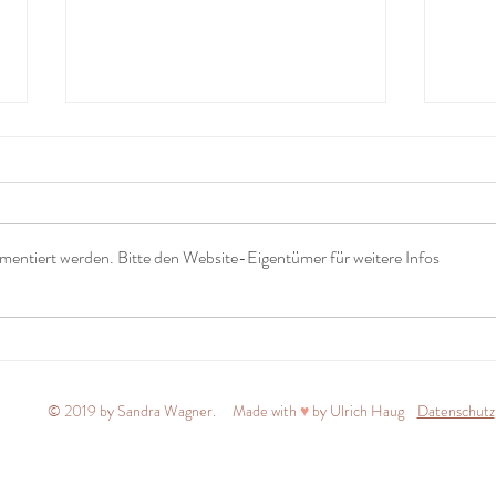
mentiert werden. Bitte den Website-Eigentümer für weitere Infos
Wenn das Leben leise wird -
Ster
Worte für Sternenmamas⭐️
beso
© 2019 by Sandra Wagner. Made with
♥
by Ulrich Haug
Datenschutz