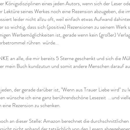
der Königsdisziplinen eines jeden Autors, wenn sich der Leser ode
r Lektüre seines Werkes noch eine Rezension abzugeben, die im 
passiert leider nicht allzu oft, weil einfach etwas Aufwand dahinter
ller so wichtig, dass sich (positive) Rezensionen zu seinem Werk
nigen Werbemöglichkeiten ist, gerade wenn kein (großer) Verlag
Werbetrommel rühren  würde... 
E an alle, die mir bereits 5 Sterne geschenkt und sich die M
ber mein Buch kundzutun und somit andere Menschen darauf a
jeden, der gerade darüber ist, "Wenn aus Trauer Liebe wird" zu le
den wünsche ich eine ganz berührendschöne Lesezeit  ...und viellei
n eine Rezension zu schenken.
noch an dieser Stelle: Amazon berechnet die durchschnittlichen 
sicht nicht anhand der tatsächlich von den Lesern abgegebenen