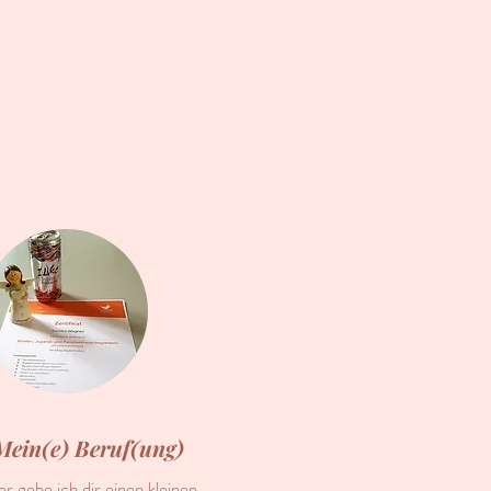
Mein(e) Beruf(ung)
er gebe ich dir einen kleinen