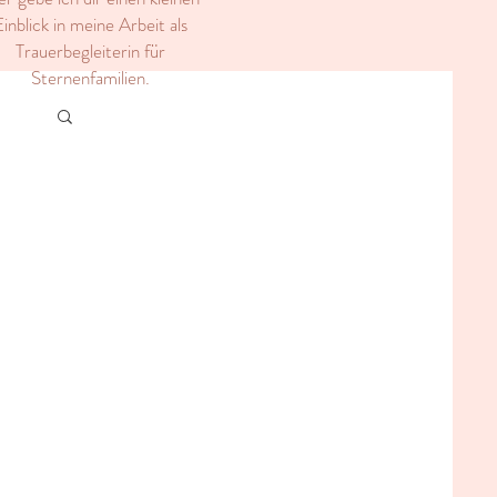
inblick in meine Arbeit als
Trauerbegleiterin für
Sternenfamilien.