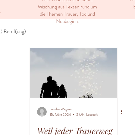
Mischung aus Texten rund um
E
die Themen Trauer, Tod und
"
Neubeginn.
) Beruf(ung)
Sandra Wagner
15. März 2024
2 Min. Lesezeit
Weil jeder Trauerweg