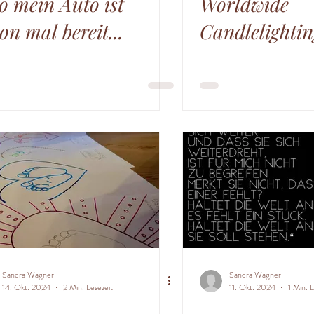
o mein Auto ist
Worldwide
on mal bereit...
Candlelighti
Sandra Wagner
Sandra Wagner
14. Okt. 2024
2 Min. Lesezeit
11. Okt. 2024
1 Min. L