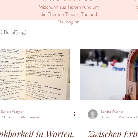
Mischung aus Texten rund um
E
die Themen Trauer, Tod und
"
Neubeginn.
) Beruf(ung)
Sandra Wagner
Sandra Wagner
23. Jan.
2 Min. Lesezeit
4. Jan.
1 Min. Lesezeit
kbarkeit in Worten,
Zwischen Eri