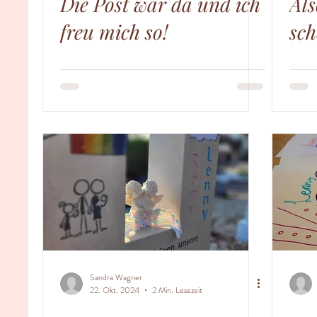
Die Post war da und ich
Als
freu mich so!
sch
Sandra Wagner
22. Okt. 2024
2 Min. Lesezeit