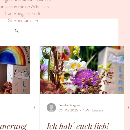
inblick in meine Arbeit als
Trauerbegleiterin für
Sternenfamilien.
Sandra Wagner
26. Mai 2025
1 Min. Lesezeit
nnerung
Ich hab´ euch lieb!