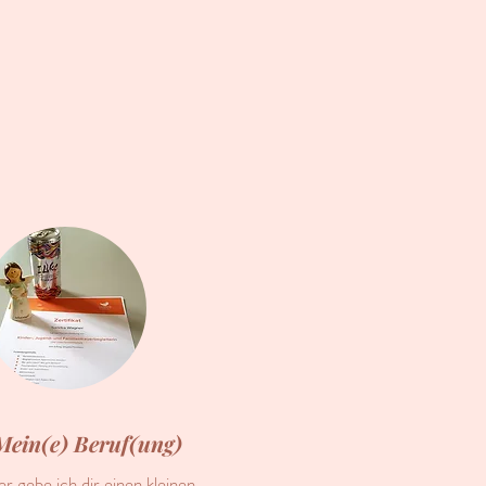
Mein(e) Beruf(ung)
er gebe ich dir einen kleinen