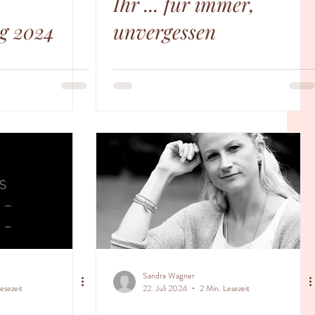
Ihr ... für immer,
ng 2024
unvergessen
Sandra Wagner
esezeit
22. Juli 2024
2 Min. Lesezeit