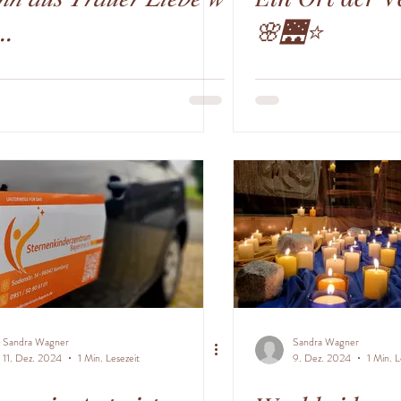
...
🌸🌉⭐️
Sandra Wagner
Sandra Wagner
11. Dez. 2024
1 Min. Lesezeit
9. Dez. 2024
1 Min. L