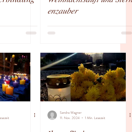
𝑒𝑛𝑧𝑎𝑢𝑏𝑒𝑟
Sandra Wagner
esezeit
11. Nov. 2024
1 Min. Lesezeit