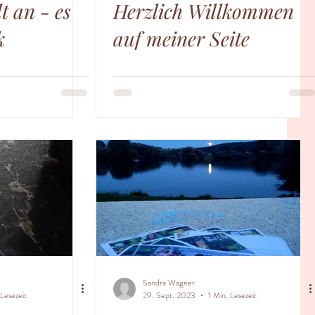
t an - es
Herzlich Willkommen
k
auf meiner Seite
Sandra Wagner
 Lesezeit
29. Sept. 2023
1 Min. Lesezeit