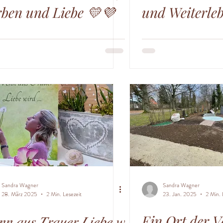
ben und Liebe 💛💜
und Weiterle
Sandra Wagner
Sandra Wagner
28. März 2025
2 Min. Lesezeit
23. Jan. 2025
2 Min. 
𝑛 𝑎𝑢𝑠 𝑇𝑟𝑎𝑢𝑒𝑟 𝐿𝑖𝑒𝑏𝑒 𝑤
Ein Ort der 