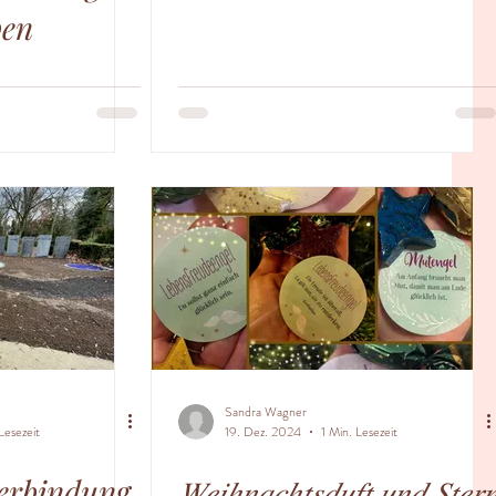
ben
Sandra Wagner
Lesezeit
19. Dez. 2024
1 Min. Lesezeit
Verbindung
𝑊𝑒𝑖ℎ𝑛𝑎𝑐ℎ𝑡𝑠𝑑𝑢𝑓𝑡 𝑢𝑛𝑑 𝑆𝑡𝑒𝑟