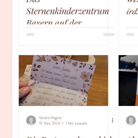
Sternenkinderzentrum
𝑖𝑟𝑑
Bayern auf der
Bamberger
Gesundheitsmesse
Sandra Wagner
17. Dez. 2024
1 Min. Lesezeit