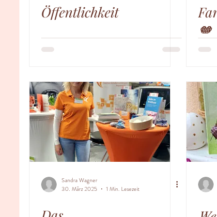
Öffentlichkeit
Far
🧡
Sandra Wagner
30. März 2025
1 Min. Lesezeit
Das
𝑊𝑒