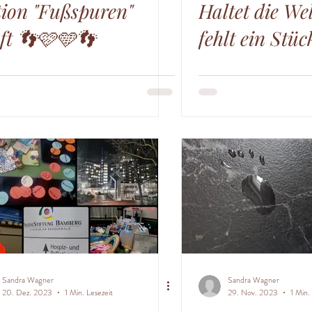
ion "Fußspuren"
Haltet die Wel
ft 👣🩷🩵👣
fehlt ein Stüc
Sandra Wagner
Sandra Wagner
20. Dez. 2023
1 Min. Lesezeit
29. Nov. 2023
1 Min.