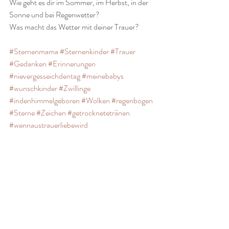
Wie geht es dir im Sommer, im Herbst, in der 
Sonne und bei Regenwetter? 
Was macht das Wetter mit deiner Trauer?
#Sternenmama
#Sternenkinder
#Trauer
#Gedanken
#Erinnerungen
#nievergesseichdentag
#meinebabys
#wunschkinder
#Zwillinge
#indenhimmelgeboren
#Wolken
#regenbogen
#Sterne
#Zeichen
#getrocknetetränen
#wennaustrauerliebewird