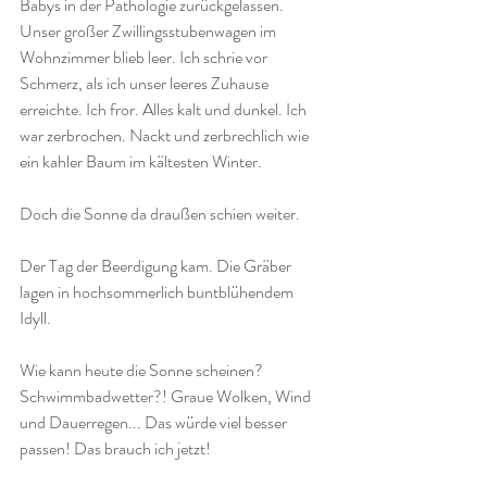
Babys in der Pathologie zurückgelassen. 
Unser großer Zwillingsstubenwagen im 
Wohnzimmer blieb leer. Ich schrie vor 
Schmerz, als ich unser leeres Zuhause 
erreichte. Ich fror. Alles kalt und dunkel. Ich 
war zerbrochen. Nackt und zerbrechlich wie 
ein kahler Baum im kältesten Winter.
Doch die Sonne da draußen schien weiter.
Der Tag der Beerdigung kam. Die Gräber 
lagen in hochsommerlich buntblühendem 
Idyll. 
Wie kann heute die Sonne scheinen? 
Schwimmbadwetter?! Graue Wolken, Wind 
und Dauerregen... Das würde viel besser 
passen! Das brauch ich jetzt!