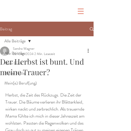
Beitrag
Alle Beiträge
Sandra Wagner
Alle Beiträge
22. Okt. 2024
2 Min. Lesezeit
Der Herbst ist bunt. Und
Mein Buch
meine Trauer?
Meine Texte
Mein(e) Beruf(ung)
Herbst, die Zeit des Rückzugs. Die Zeit der 
Trauer. Die Bäume verlieren ihr Blätterkleid, 
wirken nackt und zerbrechlich. Als trauernde 
Mama fühlte ich mich in dieser Jahreszeit am 
wohlsten. Passten die Regenwolken und das 
Grau doch so gut zu meinen eigenen Tränen.