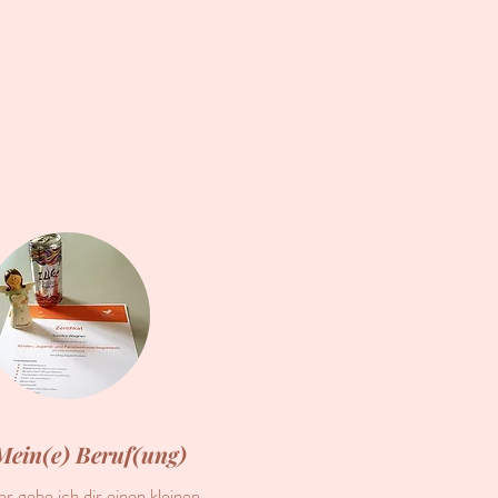
Mein(e) Beruf(ung)
er gebe ich dir einen kleinen