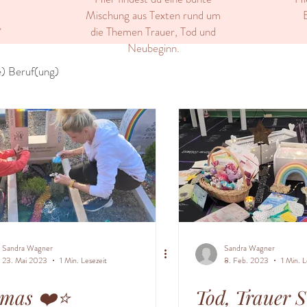
Mischung aus Texten rund um
E
die Themen Trauer, Tod und
"
Neubeginn.
) Beruf(ung)
Sandra Wagner
Sandra Wagner
23. Mai 2023
1 Min. Lesezeit
8. Feb. 2023
1 Min. L
mas ❤️⭐️
Tod, Trauer S