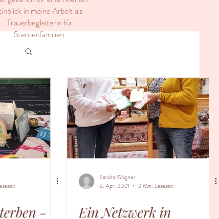
inblick in meine Arbeit als
Trauerbegleiterin für
Sternenfamilien.
Sandra Wagner
esezeit
8. Apr. 2021
3 Min. Lesezeit
terben -
Ein Netzwerk in