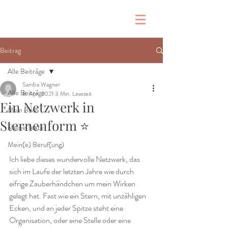
Beitrag
Alle Beiträge
Sandra Wagner
Alle Beiträge
8. Apr. 2021
3 Min. Lesezeit
Ein Netzwerk in
Mein Buch
Sternenform ⭐
Meine Texte
Mein(e) Beruf(ung)
Ich liebe dieses wundervolle Netzwerk, das 
sich im Laufe der letzten Jahre wie durch 
eifrige Zauberhändchen um mein Wirken 
gelegt hat. Fast wie ein Stern, mit unzähligen 
Ecken, und an jeder Spitze steht eine 
Organisation, oder eine Stelle oder eine 