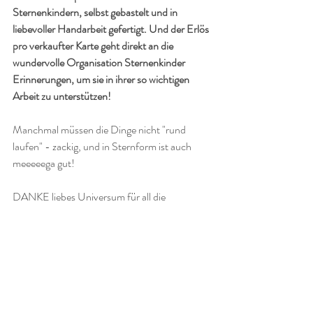
Sternenkindern, selbst gebastelt und in 
liebevoller Handarbeit gefertigt. Und der Erlös 
pro verkaufter Karte geht direkt an die 
wundervolle Organisation Sternenkinder 
Erinnerungen, um sie in ihrer so wichtigen 
Arbeit zu unterstützen! 
Manchmal müssen die Dinge nicht "rund 
laufen" - zackig, und in Sternform ist auch 
meeeeega gut! 
DANKE liebes Universum für all die 
wundervollen Menschen in meinem Leben! 
ICH BIN LIEBE  💕