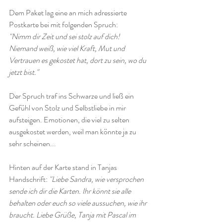
Dem Paket lag eine an mich adressierte 
Postkarte bei mit folgenden Spruch:
"Nimm dir Zeit und sei stolz auf dich! 
Niemand weiß, wie viel Kraft, Mut und 
Vertrauen es gekostet hat, dort zu sein, wo du 
jetzt bist."
Der Spruch traf ins Schwarze und ließ ein 
Gefühl von Stolz und Selbstliebe in mir 
aufsteigen. Emotionen, die viel zu selten 
ausgekostet werden, weil man könnte ja zu 
sehr scheinen... 
Hinten auf der Karte stand in Tanjas 
Handschrift: 
"Liebe Sandra, wie versprochen 
sende ich dir die Karten. Ihr könnt sie alle 
behalten oder euch so viele aussuchen, wie ihr 
braucht. Liebe Grüße, Tanja mit Pascal im 