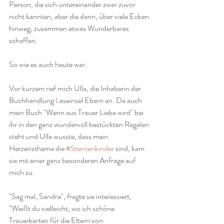
Person, die sich untereinander zwar zuvor 
nicht kannten, aber die dann, über viele Ecken 
hinweg, zusammen etwas Wunderbares 
schaffen.
So wie es auch heute war. 
Vor kurzem rief mich Ulla, die Inhaberin der 
Buchhandlung 
L
eseinsel Ebern an. Da auch 
mein Buch "Wenn aus Trauer Liebe wird" bei 
ihr in den ganz wundervoll bestückten Regalen 
steht und Ulla wusste, dass mein 
Herzensthema die 
#Sternenkinder
 sind, kam 
sie mit einer ganz besonderen Anfrage auf 
mich zu.
"Sag mal, Sandra", fragte sie interessiert, 
"Weißt du vielleicht, wo ich schöne 
Trauerkarten für die Eltern von 