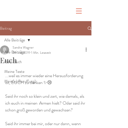
Beitrag
Alle Beiträge
Sandra Wagner
Alle Beiträge
29. Juli 2019
1 Min. Lesezeit
Euch
Mein Buch
Meine Texte
...weil es immer wieder eine Herausforderung 
Mein(e) Beruf(ung)
ist, EUCH zu denken ✨😢
Seid ihr noch so klein und zart, wie damals, als 
ich euch in meinen  Armen hielt? Oder seid ihr 
schon groß geworden und gewachsen? 
Seid ihr immer bei mir, oder nur dann, wenn 