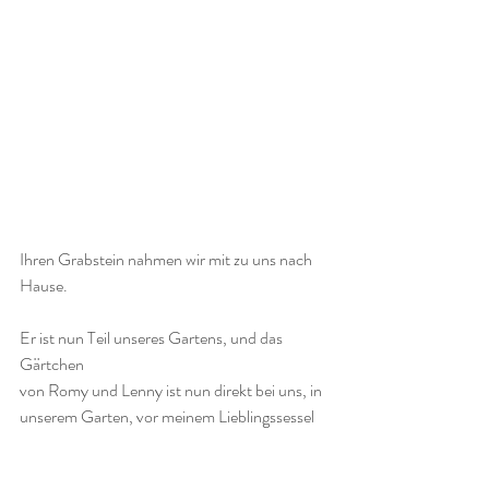
Ihren Grabstein nahmen wir mit zu uns nach 
Hause. 
Er ist nun Teil unseres Gartens, und das 
Gärtchen 
von Romy und Lenny ist nun direkt bei uns, in 
unserem Garten, vor meinem Lieblingssessel 
vorm Fenster, von dem aus ich es in jedem 
Moment sehen kann. 