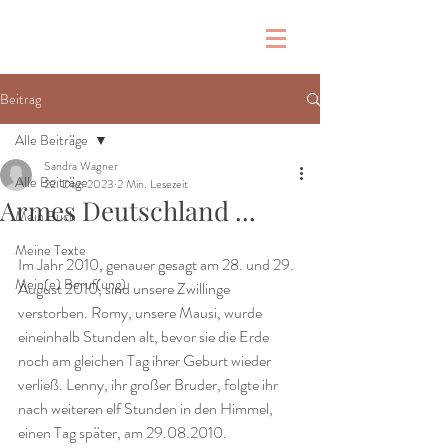
Beitrag
Alle Beiträge
Sandra Wagner
Alle Beiträge
22. Dez. 2023
2 Min. Lesezeit
Armes Deutschland ...
Mein Buch
Meine Texte
Im Jahr 2010, genauer gesagt am 28. und 29. 
Mein(e) Beruf(ung)
August 2010, sind unsere Zwillinge 
verstorben. Romy, unsere Mausi, wurde 
eineinhalb Stunden alt, bevor sie die Erde 
noch am gleichen Tag ihrer Geburt wieder 
verließ. Lenny, ihr großer Bruder, folgte ihr 
nach weiteren elf Stunden in den Himmel, 
einen Tag später, am 29.08.2010. 