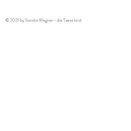
© 2021 by Sandra Wagner - die Texte sind 
urheberrechtlich geschützt.  
Meine Texte
Aktuelle Beiträge
Alle ansehen