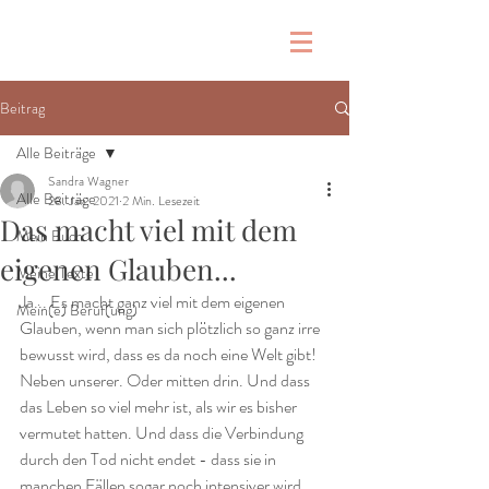
Beitrag
Alle Beiträge
Sandra Wagner
Alle Beiträge
28. Jan. 2021
2 Min. Lesezeit
Das macht viel mit dem
Mein Buch
eigenen Glauben...
Meine Texte
Ja... Es macht ganz viel mit dem eigenen 
Mein(e) Beruf(ung)
Glauben, wenn man sich plötzlich so ganz irre 
bewusst wird, dass es da noch eine Welt gibt! 
Neben unserer. Oder mitten drin. Und dass 
das Leben so viel mehr ist, als wir es bisher 
vermutet hatten. Und dass die Verbindung 
durch den Tod nicht endet - dass sie in 
manchen Fällen sogar noch intensiver wird. 