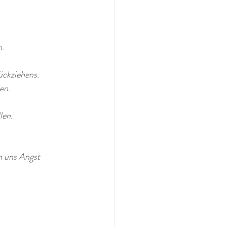
n.
ückziehens. 
en.
len. 
 uns Angst 