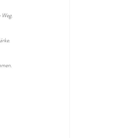
n Weg.
ärke. 
mmen. 