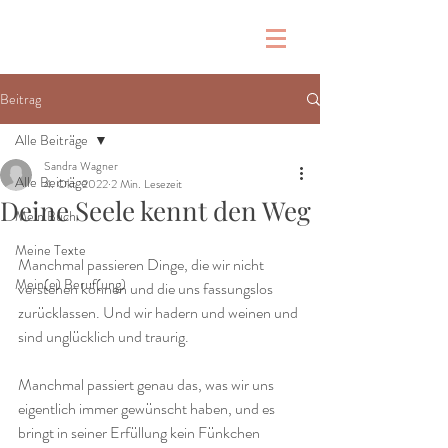
Beitrag
Alle Beiträge
Sandra Wagner
Alle Beiträge
4. Okt. 2022
2 Min. Lesezeit
Deine Seele kennt den Weg
Mein Buch
Meine Texte
Manchmal passieren Dinge, die wir nicht 
Mein(e) Beruf(ung)
verstehen können und die uns fassungslos 
zurücklassen. Und wir hadern und weinen und 
sind unglücklich und traurig. 
Manchmal passiert genau das, was wir uns 
eigentlich immer gewünscht haben, und es 
bringt in seiner Erfüllung kein Fünkchen 