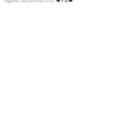
begreifen, die bestimmst nur du. ❤️‍🩹🙏❤️
 2025 by Sandra Wagner - die Texte und Bilder 
sind urheberrechtlich geschützt. 
Meine Texte