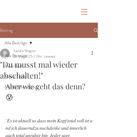
Beitrag
Alle Beiträge
Sandra Wagner
Alle Beiträge
21. Mai 2025
2 Min. Lesezeit
"Du musst mal wieder
Mein Buch
abschalten!"
Meine Texte
Aber wie geht das denn? 
Mein(e) Beruf(ung)
😰
"𝐸𝑠 𝑖𝑠𝑡 𝑎𝑘𝑡𝑢𝑒𝑙𝑙 𝑠𝑜,𝑑𝑎𝑠𝑠 𝑚𝑒𝑖𝑛 𝐾𝑜𝑝𝑓 𝑡𝑜𝑡𝑎𝑙 𝑣𝑜𝑙𝑙 𝑖𝑠𝑡 𝑢
𝑛𝑑 𝑖𝑐ℎ 𝑑𝑎𝑢𝑒𝑟𝑛𝑑𝑧𝑢 𝑛𝑎𝑐ℎ𝑑𝑒𝑛𝑘𝑒 𝑢𝑛𝑑 𝑖𝑛𝑛𝑒𝑟𝑙𝑖𝑐ℎ 
𝑎𝑢𝑐ℎ 𝑡𝑜𝑡𝑎𝑙 𝑢𝑛𝑟𝑢ℎ𝑖𝑔 𝑏𝑖𝑛. 𝐽𝑒𝑑𝑒𝑟 𝑠𝑎𝑔𝑡, 