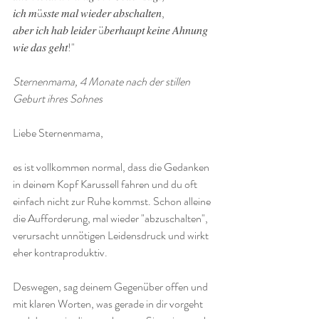
𝑖𝑐ℎ 𝑚ü𝑠𝑠𝑡𝑒 𝑚𝑎𝑙 𝑤𝑖𝑒𝑑𝑒𝑟 𝑎𝑏𝑠𝑐ℎ𝑎𝑙𝑡𝑒𝑛, 
𝑎𝑏𝑒𝑟 𝑖𝑐ℎ ℎ𝑎𝑏 𝑙𝑒𝑖𝑑𝑒𝑟 ü𝑏𝑒𝑟ℎ𝑎𝑢𝑝𝑡 𝑘𝑒𝑖𝑛𝑒 𝐴ℎ𝑛𝑢𝑛𝑔 
𝑤𝑖𝑒 𝑑𝑎𝑠 𝑔𝑒ℎ𝑡!"
Sternenmama, 4 Monate nach der stillen 
Geburt ihres Sohnes 
Liebe Sternenmama, 
es ist vollkommen normal, dass die Gedanken 
in deinem Kopf Karussell fahren und du oft 
einfach nicht zur Ruhe kommst. Schon alleine 
die Aufforderung, mal wieder "abzuschalten", 
verursacht unnötigen Leidensdruck und wirkt 
eher kontraproduktiv.
Deswegen, sag deinem Gegenüber offen und 
mit klaren Worten, was gerade in dir vorgeht 