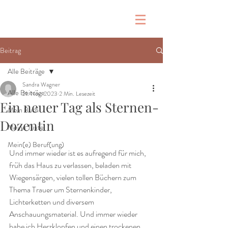
Beitrag
Alle Beiträge
Sandra Wagner
Alle Beiträge
21. Nov. 2023
2 Min. Lesezeit
Ein neuer Tag als Sternen-
Mein Buch
Dozentin
Meine Texte
Mein(e) Beruf(ung)
Und immer wieder ist es aufregend für mich, 
früh das Haus zu verlassen, beladen mit 
Wiegensärgen, vielen tollen Büchern zum 
Thema Trauer um Sternenkinder, 
Lichterketten und diversem 
Anschauungsmaterial. Und immer wieder 
habe ich Herzklopfen und einen trockenen 