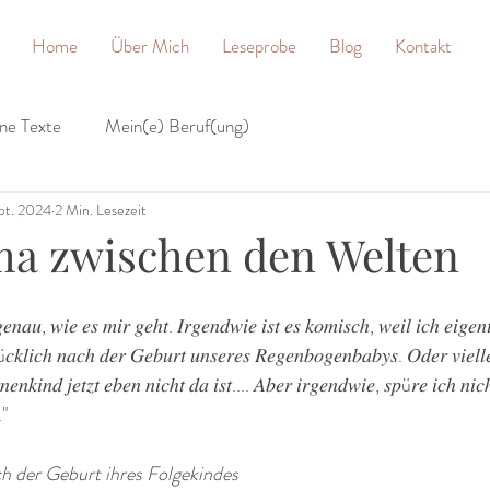
Home
Über Mich
Leseprobe
Blog
Kontakt
ne Texte
Mein(e) Beruf(ung)
ept. 2024
2 Min. Lesezeit
a zwischen den Welten
𝑛𝑎𝑢, 𝑤𝑖𝑒 𝑒𝑠 𝑚𝑖𝑟 𝑔𝑒ℎ𝑡. 𝐼𝑟𝑔𝑒𝑛𝑑𝑤𝑖𝑒 𝑖𝑠𝑡 𝑒𝑠 𝑘𝑜𝑚𝑖𝑠𝑐ℎ, 𝑤𝑒𝑖𝑙 𝑖𝑐ℎ 𝑒𝑖𝑔𝑒𝑛𝑡
𝑐𝑘𝑙𝑖𝑐ℎ 𝑛𝑎𝑐ℎ 𝑑𝑒𝑟 𝐺𝑒𝑏𝑢𝑟𝑡 𝑢𝑛𝑠𝑒𝑟𝑒𝑠 𝑅𝑒𝑔𝑒𝑛𝑏𝑜𝑔𝑒𝑛𝑏𝑎𝑏𝑦𝑠. 𝑂𝑑𝑒𝑟 𝑣𝑖𝑒𝑙𝑙𝑒
𝑟𝑛𝑒𝑛𝑘𝑖𝑛𝑑 𝑗𝑒𝑡𝑧𝑡 𝑒𝑏𝑒𝑛 𝑛𝑖𝑐ℎ𝑡 𝑑𝑎 𝑖𝑠𝑡.... 𝐴𝑏𝑒𝑟 𝑖𝑟𝑔𝑒𝑛𝑑𝑤𝑖𝑒, 𝑠𝑝ü𝑟𝑒 𝑖𝑐ℎ 𝑛
."
 der Geburt ihres Folgekindes