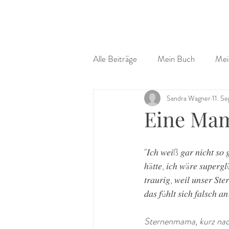
Alle Beiträge
Mein Buch
Mei
Sandra Wagner
11. S
Eine Mam
"𝐼𝑐ℎ 𝑤𝑒𝑖ß 𝑔𝑎𝑟 𝑛𝑖𝑐ℎ𝑡 𝑠𝑜 𝑔
ℎä𝑡𝑡𝑒, 𝑖𝑐ℎ 𝑤ä𝑟𝑒 𝑠𝑢𝑝𝑒𝑟𝑔𝑙ü
𝑡𝑟𝑎𝑢𝑟𝑖𝑔, 𝑤𝑒𝑖𝑙 𝑢𝑛𝑠𝑒𝑟 𝑆𝑡
𝑑𝑎𝑠 𝑓üℎ𝑙𝑡 𝑠𝑖𝑐ℎ 𝑓𝑎𝑙𝑠𝑐ℎ 𝑎𝑛
Sternenmama, kurz nach