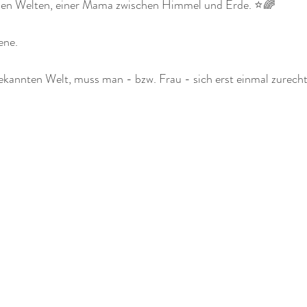
en Welten, einer Mama zwischen Himmel und Erde. ⭐🌈
ene.
bekannten Welt, muss man - bzw. Frau - sich erst einmal zurech