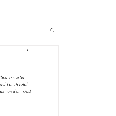
𝑙𝑖𝑐ℎ 𝑒𝑟𝑤𝑎𝑟𝑡𝑒𝑡 
𝑖𝑐ℎ𝑡 𝑎𝑢𝑐ℎ 𝑡𝑜𝑡𝑎𝑙 
𝑐ℎ𝑡𝑠 𝑣𝑜𝑛 𝑑𝑒𝑚. 𝑈𝑛𝑑 