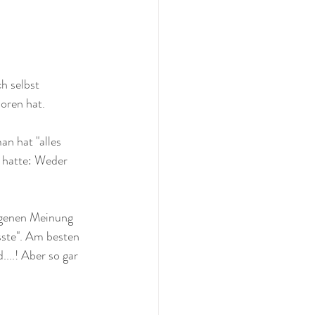
h selbst 
oren hat.
n hat "alles 
 hatte: Weder 
igenen Meinung 
sste". Am besten 
...! Aber so gar 