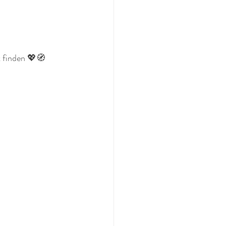
t finden 💖🧭