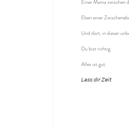
Einer Mama zwischen d
Eben einer Zwischeneb
Und dort, in dieser un
Du bist richtig.
Alles ist gut.
𝘓𝘢𝘴𝘴 𝘥𝘪𝘳 𝘡𝘦𝘪𝘵.