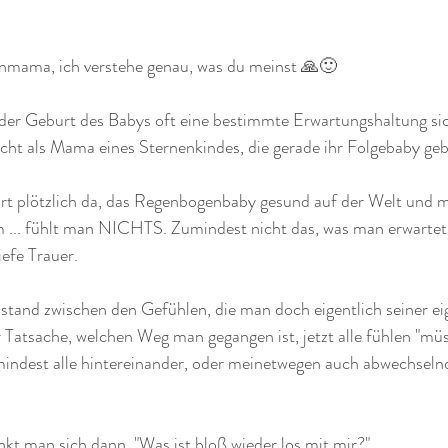
nenmama, ich verstehe genau, was du meinst 🙏🙂
der Geburt des Babys oft eine bestimmte Erwartungshaltung sic
cht als Mama eines Sternenkindes, die gerade ihr Folgebaby geb
rt plötzlich da, das Regenbogenbaby gesund auf der Welt und ma
m ... fühlt man NICHTS. Zumindest nicht das, was man erwartet
efe Trauer.
ustand zwischen den Gefühlen, die man doch eigentlich seiner e
 Tatsache, welchen Weg man gegangen ist, jetzt alle fühlen "mü
mindest alle hintereinander, oder meinetwegen auch abwechselnd.
enkt man sich dann. "Was ist bloß wieder los mit mir?"