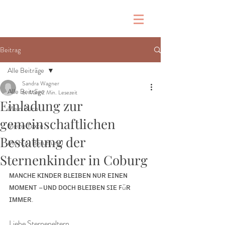
Beitrag
Alle Beiträge
Sandra Wagner
Alle Beiträge
6. März
2 Min. Lesezeit
Einladung zur
Mein Buch
gemeinschaftlichen
Meine Texte
Bestattung der
Mein(e) Beruf(ung)
Sternenkinder in Coburg
ᴍᴀɴᴄʜᴇ ᴋɪɴᴅᴇʀ ʙʟᴇɪʙᴇɴ ɴᴜʀ ᴇɪɴᴇɴ 
ᴍᴏᴍᴇɴᴛ –ᴜɴᴅ ᴅᴏᴄʜ ʙʟᴇɪʙᴇɴ ꜱɪᴇ ꜰüʀ 
ɪᴍᴍᴇʀ.
Liebe Sterneneltern,