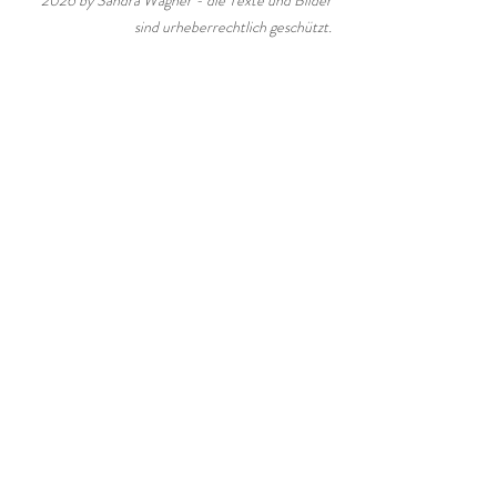
sind urheberrechtlich geschützt. 
Mein(e) Beruf(ung)
Aktuelle Beiträge
Alle ansehen