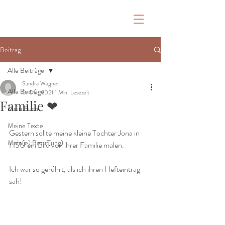
Beitrag
Alle Beiträge
Sandra Wagner
Alle Beiträge
5. Okt. 2021
1 Min. Lesezeit
Familie ❤
Mein Buch
Meine Texte
Gestern sollte meine kleine Tochter Jona in 
Mein(e) Beruf(ung)
HSU ein Bild von ihrer Familie malen.
Ich war so gerührt, als ich ihren Hefteintrag 
sah!