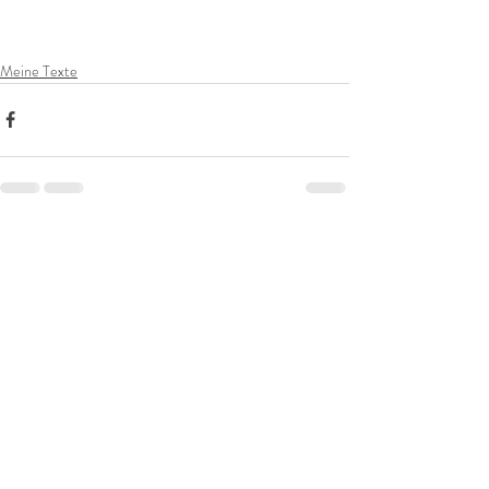
Meine Texte
Aktuelle Beiträge
Alle ansehen