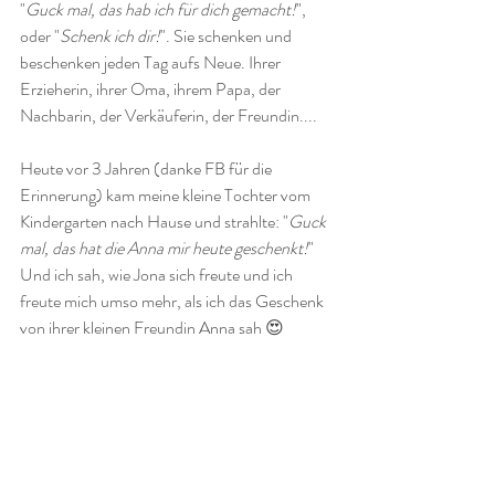
"
Guck mal, das hab ich für dich gemacht!
", 
oder "
Schenk ich dir!
". Sie schenken und 
beschenken jeden Tag aufs Neue. Ihrer 
Erzieherin, ihrer Oma, ihrem Papa, der 
Nachbarin, der Verkäuferin, der Freundin.... 
Heute vor 3 Jahren (danke FB für die 
Erinnerung) kam meine kleine Tochter vom 
Kindergarten nach Hause und strahlte: "
Guck 
mal, das hat die Anna mir heute geschenkt!
" 
Und ich sah, wie Jona sich freute und ich 
freute mich umso mehr, als ich das Geschenk 
von ihrer kleinen Freundin Anna sah 😍 