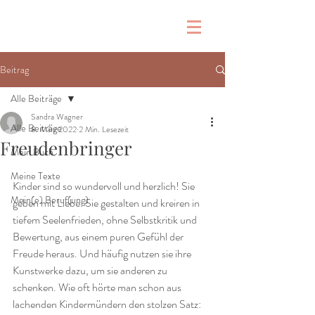
Beitrag
Alle Beiträge
Sandra Wagner
Alle Beiträge
8. März 2022
2 Min. Lesezeit
Freudenbringer
Mein Buch
Meine Texte
Kinder sind so wundervoll und herzlich! Sie 
Mein(e) Beruf(ung)
geben mit Liebe. Sie gestalten und kreiren in 
tiefem Seelenfrieden, ohne Selbstkritik und 
Bewertung, aus einem puren Gefühl der 
Freude heraus. Und häufig nutzen sie ihre 
Kunstwerke dazu, um sie anderen zu 
schenken. Wie oft hörte man schon aus 
lachenden Kindermündern den stolzen Satz: 