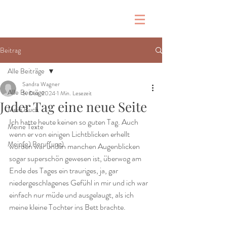
Beitrag
Alle Beiträge
Sandra Wagner
Alle Beiträge
5. Dez. 2024
1 Min. Lesezeit
Jeder Tag eine neue Seite
Mein Buch
Ich hatte heute keinen so guten Tag. Auch 
Meine Texte
wenn er von einigen Lichtblicken erhellt 
Mein(e) Beruf(ung)
worden war und in manchen Augenblicken 
sogar superschön gewesen ist, überwog am 
Ende des Tages ein trauriges, ja, gar 
niedergeschlagenes Gefühl in mir und ich war 
einfach nur müde und ausgelaugt, als ich 
meine kleine Tochter ins Bett brachte.