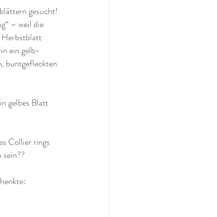
blättern gesucht! 
g“ – weil die 
 
Herbstblatt 
in ein gelb-
, buntgefleckten 
n gelbes Blatt 
s Collier rings 
 sein??
chenkte: