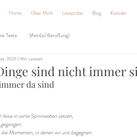
Home
Über Mich
Leseprobe
Blog
Kontakt
ne Texte
Mein(e) Beruf(ung)
ept. 2020
2 Min. Lesezeit
inge sind nicht immer s
 immer da sind
h leise in zarte Spinnweben setzen,
s gegangen.
d die Momenten, in denen wir uns begegnen.