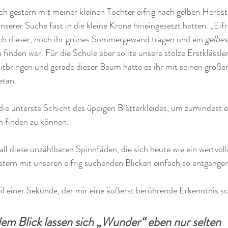
h gestern mit meiner kleinen Tochter eifrig nach gelben Herbst
unserer Suche fast in die kleine Krone hineingesetzt hatten. „Eifri
h dieser, noch ihr grünes Sommergewand tragen und ein 
gelbes
finden war. Für die Schule aber sollte unsere stolze Erstklässler
tbringen und gerade dieser Baum hatte es ihr mit seinen großen
etan.
 die unterste Schicht des üppigen Blätterkleides, um zumindest ei
 finden zu können.
ll diese unzählbaren Spinnfäden, die sich heute wie ein wertvolle
tern mit unseren eifrig suchenden Blicken einfach so entgangen
eil einer Sekunde, der mir eine äußerst berührende Erkenntnis s