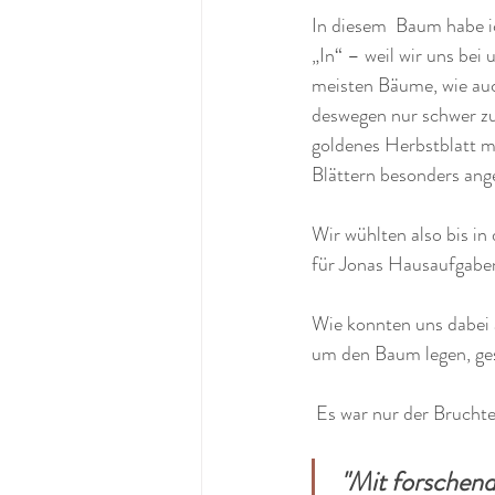
In diesem  Baum habe ic
„In“ – weil wir uns bei 
meisten Bäume, wie auc
deswegen nur schwer zu 
goldenes Herbstblatt mi
Blättern besonders ang
Wir wühlten also bis in
für Jonas Hausaufgaben
Wie konnten uns dabei a
um den Baum legen, ges
 Es war nur der Brucht
 "Mit forschendem Blick lassen sich „Wunder“ eben nur selten 