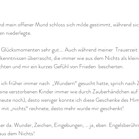
nd mein offener Mund schloss sich milde gestimmt, während sich
n niederlegte.
n Glücksmomenten sehr gut…. Auch während meiner  Trauerzeit
rkenntnissen überrascht, die immer wie aus dem Nichts als klei
chten und mir ein kurzes Gefühl von Frieden  bescherten. 
 ich früher immer nach  „Wundern“ gesucht hatte, sprich nach 
eine verstorbenen Kinder immer wie durch Zauberhändchen auf
heute noch), desto weniger konnte ich diese Geschenke des Him
 mit „nichts“ rechnete, desto mehr wurde mir geschenkt! 
mmer da. Wunder, Zeichen, Eingebungen, … ja, eben  Engelsberüh
aus dem Nichts!