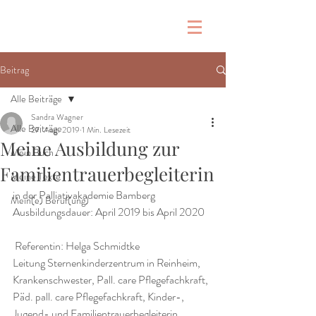
Beitrag
Alle Beiträge
Sandra Wagner
Alle Beiträge
27. Aug. 2019
1 Min. Lesezeit
Meine Ausbildung zur
Mein Buch
Familientrauerbegleiterin
Meine Texte
in der Palliativakademie Bamberg
Mein(e) Beruf(ung)
Ausbildungsdauer: April 2019 bis April 2020
 Referentin: Helga Schmidtke
Leitung Sternenkinderzentrum in Reinheim, 
Krankenschwester, Pall. care Pflegefachkraft, 
Päd. pall. care Pflegefachkraft, Kinder-, 
Jugend- und Familientrauerbegleiterin, 