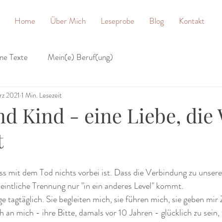
Home
Über Mich
Leseprobe
Blog
Kontakt
ne Texte
Mein(e) Beruf(ung)
rz 2021
1 Min. Lesezeit
d Kind - eine Liebe, die
t
ass mit dem Tod nichts vorbei ist. Dass die Verbindung zu unser
intliche Trennung nur "in ein anderes Level" kommt. 
e tagtäglich. Sie begleiten mich, sie führen mich, sie geben mir
 an mich - ihre Bitte, damals vor 10 Jahren - glücklich zu sein, 