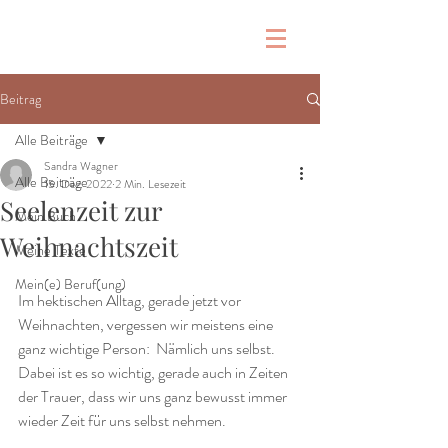
Beitrag
Alle Beiträge
Sandra Wagner
Alle Beiträge
15. Dez. 2022
2 Min. Lesezeit
Seelenzeit zur
Mein Buch
Weihnachtszeit
Meine Texte
Mein(e) Beruf(ung)
Im hektischen Alltag, gerade jetzt vor 
Weihnachten, vergessen wir meistens eine 
ganz wichtige Person:  Nämlich uns selbst. 
Dabei ist es so wichtig, gerade auch in Zeiten 
der Trauer, dass wir uns ganz bewusst immer 
wieder Zeit für uns selbst nehmen.