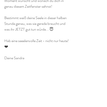
Moment wünscht und wonach du dich in 
genau diesem Zeitfenster sehnst! 
Bestimmt weiß deine Seele in dieser halben 
Stunde genau, was sie gerade braucht und 
was ihr JETZT gut tun würde... 😇
Hab eine seeelenvolle Zeit - nicht nur heute! 
❤️
Deine Sandra