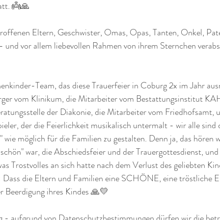
tt. 👼🙏
etroffenen Eltern, Geschwister, Omas, Opas, Tanten, Onkel, Pat
e- und vor allem liebevollen Rahmen von ihrem Sternchen verab
nenkinder-Team, das diese Trauerfeier in Coburg 2x im Jahr ausr
sorger vom Klinikum, die Mitarbeiter vom Bestattungsinstitut K
atungsstelle der Diakonie, die Mitarbeiter vom Friedhofsamt, u
eler, der die Feierlichkeit musikalisch untermalt - wir alle sind
 wie möglich für die Familien zu gestalten. Denn ja, das hören wi
h schön" war, die Abschiedsfeier und der Trauergottesdienst, und
rostvolles an sich hatte nach dem Verlust des geliebten Kind
: Dass die Eltern und Familien eine SCHÖNE, eine tröstliche E
r Beerdigung ihres Kindes 🙏💛
rag - aufgrund von Datenschutzbestimmungen dürfen wir die betr