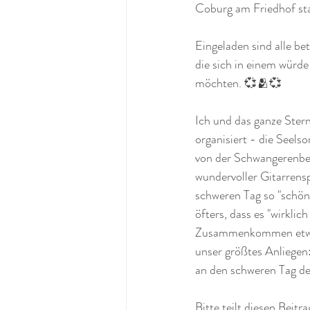
Coburg am Friedhof sta
Eingeladen sind alle b
die sich in einem würd
möchten. 💞🫂💞
Ich und das ganze Ster
organisiert - die Seel
von der Schwangerenber
wundervoller Gitarrenspi
schweren Tag so "schön"
öfters, dass es "wirklic
Zusammenkommen etwas T
unser größtes Anliegen
an den schweren Tag de
Bitte teilt diesen Beit