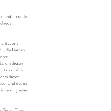
en und Freunde, 
schieden 
ichtet und 
AHL, die Damen 
nser 
 da, um diesen 
r tatsächlich 
 dass dieses 
es. Und das ist 
rinnerung haben 
offenen Eltern 