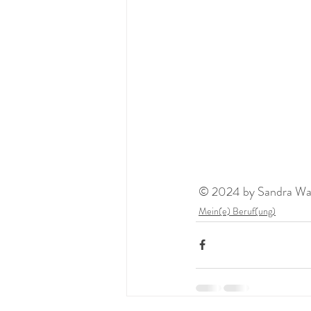
 © 2024 by Sandra Wagn
Mein(e) Beruf(ung)