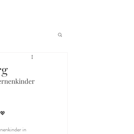
rg
ternenkinder 
 💖
nenkinder in 