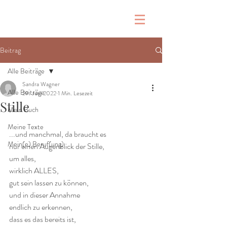
Beitrag
Alle Beiträge
Sandra Wagner
Alle Beiträge
29. Juni 2022
1 Min. Lesezeit
Stille
Mein Buch
Meine Texte
...und manchmal, da braucht es 
Mein(e) Beruf(ung)
nur einen Augenblick der Stille, 
um alles, 
wirklich ALLES, 
gut sein lassen zu können, 
und in dieser Annahme 
endlich zu erkennen, 
dass es das bereits ist, 