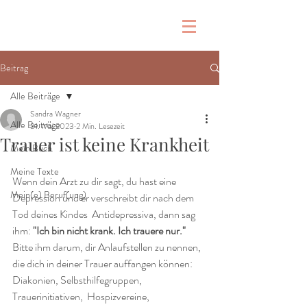
Beitrag
Alle Beiträge
Sandra Wagner
Alle Beiträge
31. Mai 2023
2 Min. Lesezeit
Trauer ist keine Krankheit
Mein Buch
Meine Texte
Wenn dein Arzt zu dir sagt, du hast eine 
Mein(e) Beruf(ung)
Depression und er verschreibt dir nach dem 
Tod deines Kindes  Antidepressiva, dann sag 
ihm: 
"Ich bin nicht krank. Ich trauere nur."
Bitte ihm darum, dir Anlaufstellen zu nennen, 
die dich in deiner Trauer auffangen können: 
Diakonien, Selbsthilfegruppen, 
Trauerinitiativen,  Hospizvereine, 