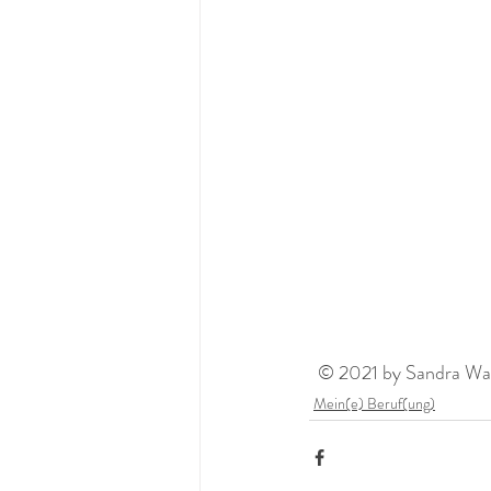
  © 2021 by Sandra Wag
Mein(e) Beruf(ung)