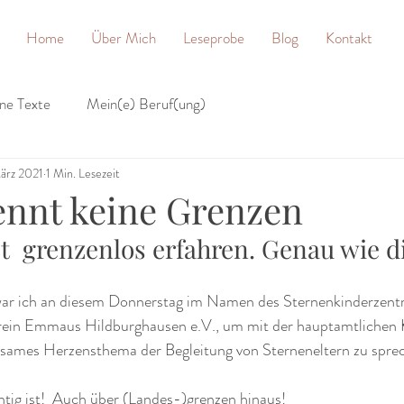
Home
Über Mich
Leseprobe
Blog
Kontakt
ne Texte
Mein(e) Beruf(ung)
ärz 2021
1 Min. Lesezeit
ennt keine Grenzen
t  grenzenlos erfahren. Genau wie di
ar ich an diesem Donnerstag im Namen des Sternenkinderzentr
rein Emmaus Hildburghausen e.V., um mit der hauptamtlichen 
nsames Herzensthema der Begleitung von Sterneneltern zu sprec
tig ist!  Auch über (Landes-)grenzen hinaus!