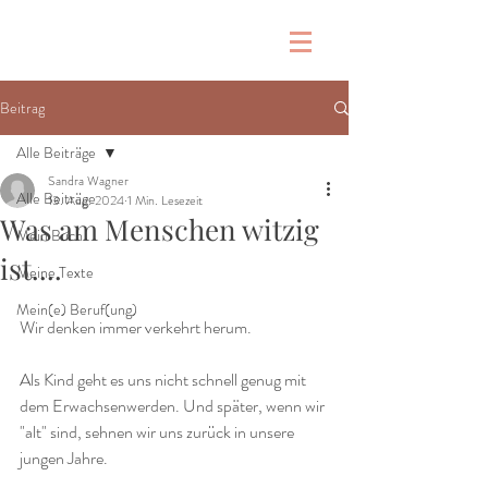
Beitrag
Alle Beiträge
Sandra Wagner
Alle Beiträge
13. Aug. 2024
1 Min. Lesezeit
Was am Menschen witzig
Mein Buch
ist....
Meine Texte
Mein(e) Beruf(ung)
Wir denken immer verkehrt herum. 
Als Kind geht es uns nicht schnell genug mit 
dem Erwachsenwerden. Und später, wenn wir 
"alt" sind, sehnen wir uns zurück in unsere 
jungen Jahre. 