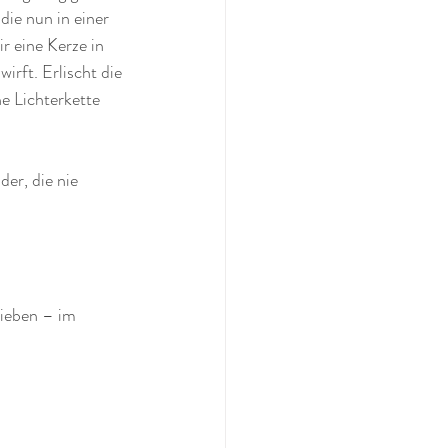
ie nun in einer 
 eine Kerze in 
irft. Erlischt die 
e Lichterkette 
er, die nie 
Lieben – im 