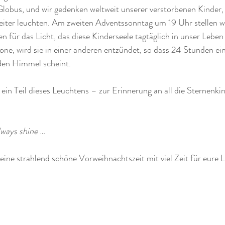
lobus, und wir gedenken weltweit unserer verstorbenen Kinder, d
eiter leuchten. Am zweiten Adventssonntag um 19 Uhr stellen wir
n für das Licht, das diese Kinderseele tagtäglich in unser Leben w
zone, wird sie in einer anderen entzündet, so dass 24 Stunden ein
 den Himmel scheint. 
ein Teil dieses Leuchtens – zur Erinnerung an all die Sternenkind
lways shine 
… 
eine strahlend schöne Vorweihnachtszeit mit viel Zeit für eure 
  