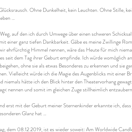
 Glücksrausch. Ohne Dunkelheit, kein Leuchten. Ohne Stille, ke
Leben …
 Weg, auf den ich durch Umwege über einen schweren Schicksal
mit einer ganz tiefen Dankbarkeit. Gäbe es meine Zwillinge Ro
e wir ehrfürchtig Himmel nennen, wäre das Heute für mich niemal
 es seit dem Tag ihrer Geburt empfinde. Ich würde womöglich an a
eigehen, ohne sie als etwas Besonderes zu erkennen und sie gar
hen. Vielleicht würde ich die Magie des Augenblicks mit einer Bri
d niemals hätte ich den Blick hinter den Theatervorhang gewagt
ag< nennen und somit im gleichen Zuge stillheimlich entzaubern
Und erst mit der Geburt meiner Sternenkinder erkannte ich, das
besonderen Glanz hat …
 dem 08.12.2019, ist es wieder soweit: Am Worldwide Candle 