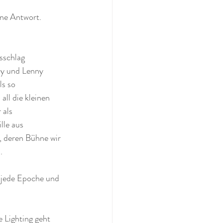
ine Antwort. 
sschlag 
my und Lenny 
s so 
ll die kleinen 
 als 
lle aus 
, deren Bühne wir 
.
s jede Epoche und 
Lighting geht 