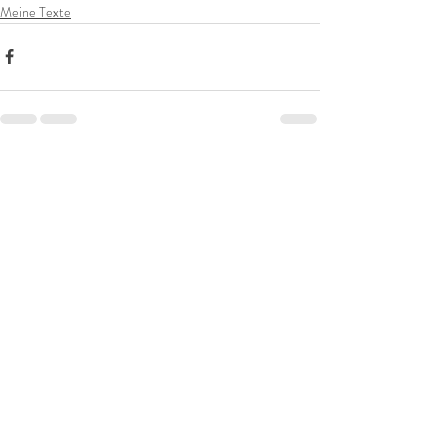
Meine Texte
Aktuelle Beiträge
Alle ansehen