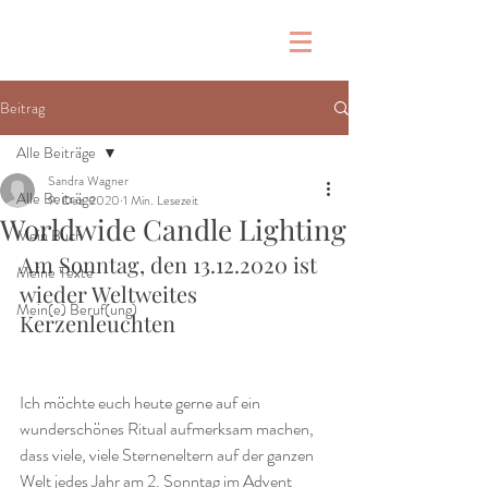
Beitrag
Alle Beiträge
Sandra Wagner
Alle Beiträge
9. Dez. 2020
1 Min. Lesezeit
Worldwide Candle Lighting
Mein Buch
Am Sonntag, den 13.12.2020 ist 
Meine Texte
wieder Weltweites 
Mein(e) Beruf(ung)
Kerzenleuchten
Ich möchte euch heute gerne auf ein 
wunderschönes Ritual aufmerksam machen, 
dass viele, viele Sterneneltern auf der ganzen 
Welt jedes Jahr am 2. Sonntag im Advent 